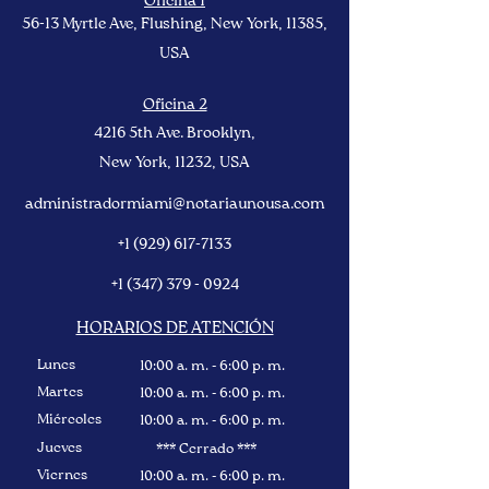
Oficina 1
56-13 Myrtle Ave, Flushing, New York, 11385
,
USA
Oficina 2
4216 5th Ave. Brooklyn,
New York
, 11232, USA
administradormiami@notariaunousa.com
+1 (929) 617-7133
+1 (347) 379 - 0924
HORARIOS DE ATENCIÓN
Lunes
10:00 a. m. - 6:00 p. m.
Martes
10:00 a. m. - 6:00 p. m.
Miércoles
10:00 a. m. - 6:00 p. m.
Jueves
*** Cerrado ***
Viernes
10:00 a. m. - 6:00 p. m.