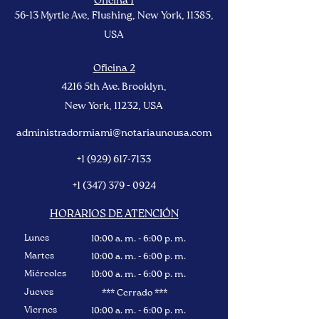
Oficina 1
56-13 Myrtle Ave, Flushing, New York, 11385
,
USA
Oficina 2
4216 5th Ave. Brooklyn,
New York
, 11232, USA
administradormiami@notariaunousa.com
+1 (929) 617-7133
+1 (347) 379 - 0924
HORARIOS DE ATENCIÓN
Lunes
10:00 a. m. - 6:00 p. m.
Martes
10:00 a. m. - 6:00 p. m.
Miércoles
10:00 a. m. - 6:00 p. m.
Jueves
*** Cerrado ***
Viernes
10:00 a. m. - 6:00 p. m.