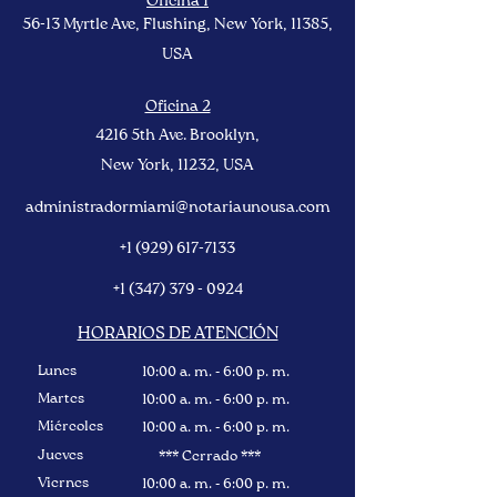
Oficina 1
56-13 Myrtle Ave, Flushing, New York, 11385
,
USA
Oficina 2
4216 5th Ave. Brooklyn,
New York
, 11232, USA
administradormiami@notariaunousa.com
+1 (929) 617-7133
+1 (347) 379 - 0924
HORARIOS DE ATENCIÓN
Lunes
10:00 a. m. - 6:00 p. m.
Martes
10:00 a. m. - 6:00 p. m.
Miércoles
10:00 a. m. - 6:00 p. m.
Jueves
*** Cerrado ***
Viernes
10:00 a. m. - 6:00 p. m.